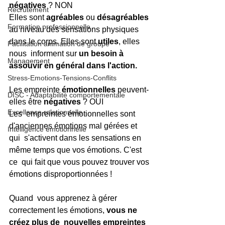
négatives 
? NON
Recrutement
Elles sont 
agréables 
ou 
désagréables 
Formation professionnelle
au niveau des sensations physiques 
dans le corps. Elles sont 
utiles
, elles 
Facilitation animation de groupe
nous  informent sur 
un besoin à 
Management
assouvir en général dans l'action. 
Stress-Emotions-Tensions-Conflits
Les empreinte 
émotionnelles
 peuvent-
DISC - Adaptabilité comportementale
elles être 
négatives
 ? OUI
Excellence relationnelle
Les  empreintes émotionnelles sont 
d'anciennes émotions mal gérées et 
Intelligence émotionnelle
qui  s'activent dans les sensations en 
même temps que vos émotions. C'est 
ce  qui fait que vous pouvez trouver vos 
émotions disproportionnées ! 
Quand  vous apprenez à gérer 
correctement les émotions, 
vous ne 
créez plus de  nouvelles empreintes 