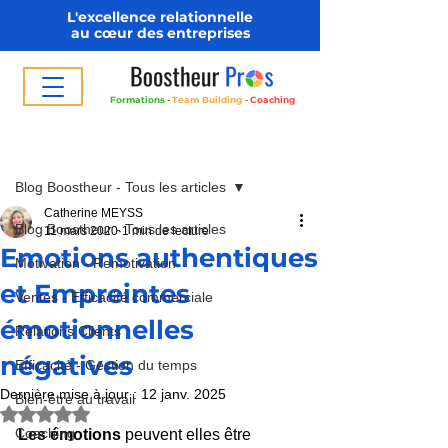
L'excellence relationnelle
au cœur des entreprises
Formations
-
Team Building
-
Coaching
Post
Blog Boostheur - Tous les articles
Catherine MEYSS
Blog Boostheur - Tous les articles
11 mars 2020
1 min de lecture
Emotions authentiques
Motivation - Remotivation
et Empreintes
Ventes - Efficacité commerciale
émotionnelles
Relations Clients
négatives
Efficacité - Gestion du temps
Dernière mise à jour :
12 janv. 2025
Bien-être au travail
Noté NaN étoiles sur 5.
Coaching
Les émotions 
peuvent elles être 