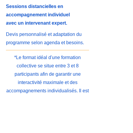
Sessions distancielles en
accompagnement individuel
avec un intervenant expert.
Devis personnalisé et adaptation du
programme selon agenda et besoins.
*Le format idéal d'une formation
collective se situe entre 3 et 8
participants afin de garantir une
interactivité maximale et des
accompagnements individualisés. Il est
possible d’aller jusqu’à 10 participants
en présentiel selon la formation et vos
objectifs. Au-delà de 10 participants,
nous proposons une organisation en
plusieurs groupes ou une co-animation.