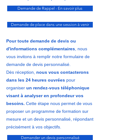
vos besoins. Vous pouvez accéder
globale pour attester des progrès
Demande de Rappel - En savoir plus
directement au formulaire ci-
réalisés.
dessous.
Demande de place dans une session à venir
Pour toute demande de devis ou
d'informations complémentaires
, nous
vous invitons à remplir notre formulaire de
demande de devis personnalisé.
Dès réception,
nous vous contacterons
dans les 24 heures ouvrées
pour
organiser
un rendez-vous téléphonique
visant à analyser en profondeur vos
besoins.
Cette étape nous permet de vous
proposer un programme de formation sur
mesure et un devis personnalisé, répondant
précisément à vos objectifs.
Demander un devis personnalisé