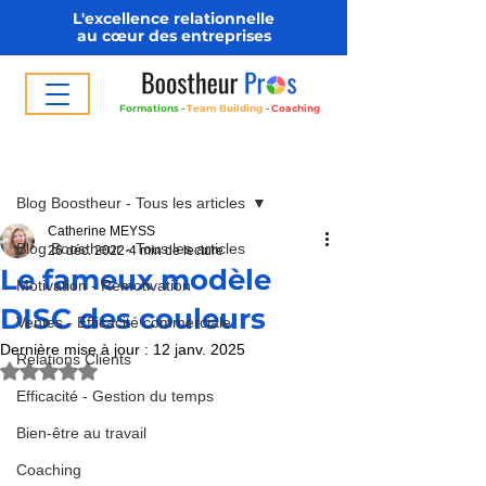
L'excellence relationnelle
au cœur des entreprises
Formations
-
Team Building
-
Coaching
Post
Blog Boostheur - Tous les articles
Catherine MEYSS
Blog Boostheur - Tous les articles
26 déc. 2022
4 min de lecture
Le fameux modèle
Motivation - Remotivation
DISC des couleurs
Ventes - Efficacité commerciale
Dernière mise à jour :
12 janv. 2025
Relations Clients
Noté NaN étoiles sur 5.
Efficacité - Gestion du temps
Bien-être au travail
Coaching